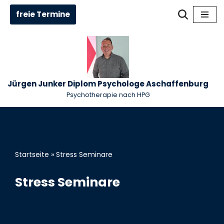
freie Termine
Zum
Inhalt
springen
Jürgen Junker Diplom Psychologe Aschaffenburg
Psychotherapie nach HPG
Startseite
»
Stress Seminare
Stress Seminare