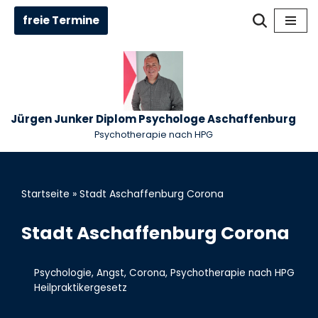
freie Termine
Zum
Inhalt
springen
Jürgen Junker Diplom Psychologe Aschaffenburg
Psychotherapie nach HPG
Startseite
»
Stadt Aschaffenburg Corona
Stadt Aschaffenburg Corona
Psychologie
,
Angst
,
Corona
,
Psychotherapie nach HPG
Heilpraktikergesetz