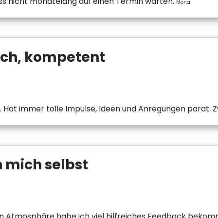
uss nicht monatelang auf einen Termin warten.
Mona
sch, kompetent
 Hat immer tolle Impulse, Ideen und Anregungen parat. Zw
n mich selbst
 Atmosphäre habe ich viel hilfreiches Feedback bekomme