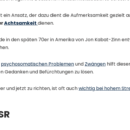
st ein Ansatz, der dazu dient die Aufmerksamkeit gezielt a
er
Achtsamkeit
dienen.
e in den späten 70er in Amerika von Jon Kabat-Zinn entw
hen.
,
psychosomatischen Problemen
und
Zwängen
hilft dies
llen Gedanken und Befürchtungen zu lösen.
r und jetzt zu richten, ist oft auch
wichtig bei hohem Str
SR