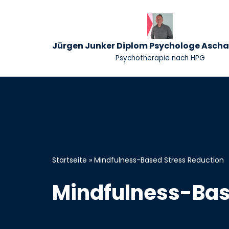
Zum
Inhalt
Jürgen Junker Diplom Psychologe Asch
springen
Psychotherapie nach HPG
Startseite
»
Mindfulness-Based Stress Reduction
Mindfulness-Bas