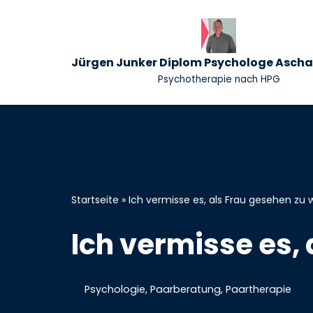
Zum
Inhalt
Jürgen Junker Diplom Psychologe Asch
springen
Psychotherapie nach HPG
Startseite
»
Ich vermisse es, als Frau gesehen zu
Ich vermisse es,
Psychologie
,
Paarberatung
,
Paartherapie