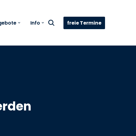
freie Termine
gebote
Info
erden