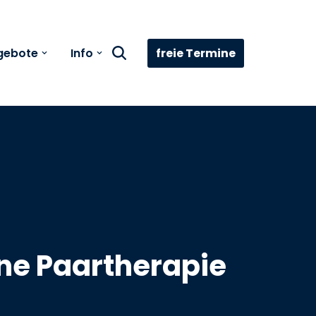
freie Termine
gebote
Info
ne Paartherapie