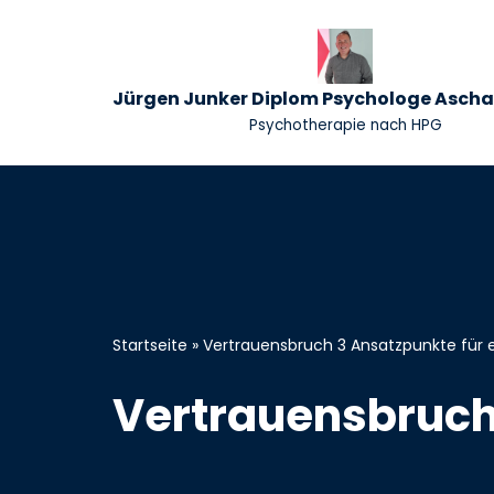
Zum
Inhalt
Jürgen Junker Diplom Psychologe Asch
springen
Psychotherapie nach HPG
Startseite
»
Vertrauensbruch 3 Ansatzpunkte für 
Vertrauensbruch 