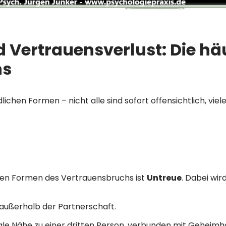
 Vertrauensverlust: Die hä
hs
ichen Formen – nicht alle sind sofort offensichtlich, viel
ten Formen des Vertrauensbruchs ist
Untreue
. Dabei wir
außerhalb der Partnerschaft.
le Nähe zu einer dritten Person, verbunden mit Geheimhal