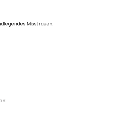
ndlegendes Misstrauen.
en: