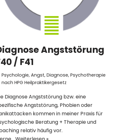
Diagnose Angststörung
40 / F41
Psychologie
,
Angst
,
Diagnose
,
Psychotherapie
nach HPG Heilpraktikergesetz
ie Diagnose Angststörung bzw. eine
pezifische Angststörung, Phobien oder
anikattacken kommen in meiner Praxis für
sychologische Beratung + Therapie und
oaching relativ häufig vor.
erne…
Weiterlesen »