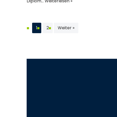
Diplom…
Weiterlesen »
1
2
Weiter »