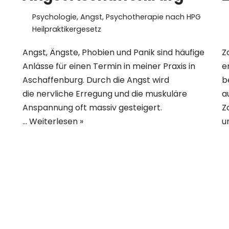
Psychologie
,
Angst
,
Psychotherapie nach HPG
Heilpraktikergesetz
Angst, Ängste, Phobien und Panik sind häufige
Z
Anlässe für einen Termin in meiner Praxis in
e
Aschaffenburg. Durch die Angst wird
b
die nervliche Erregung und die muskuläre
a
Anspannung oft massiv gesteigert.
Z
…
Weiterlesen »
u