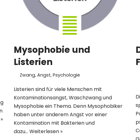
Mysophobie und
Listerien
F
Zwang
,
Angst
,
Psychologie
Listerien sind für viele Menschen mit
D
Kontaminationsangst, Waschzwang und
ng
s
Mysophobie ein Thema. Denn Mysophobiker
in
P
haben unter anderem Angst vor einer
 »
p
Kontamination mit Bakterien und
C
dazu…
Weiterlesen »
G